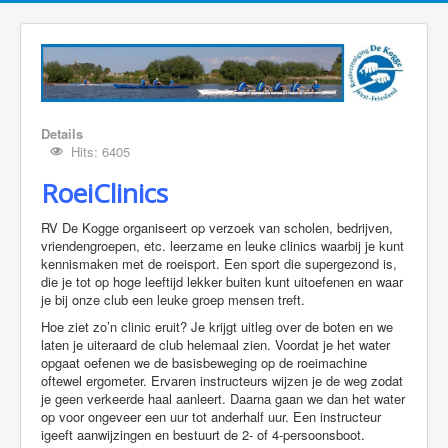
Details
Hits: 6405
RoeiClinics
RV De Kogge organiseert op verzoek van scholen, bedrijven,
vriendengroepen, etc. leerzame en leuke clinics waarbij je kunt
kennismaken met de roeisport. Een sport die supergezond is,
die je tot op hoge leeftijd lekker buiten kunt uitoefenen en waar
je bij onze club een leuke groep mensen treft.
Hoe ziet zo’n clinic eruit? Je krijgt uitleg over de boten en we
laten je uiteraard de club helemaal zien. Voordat je het water
opgaat oefenen we de basisbeweging op de roeimachine
oftewel ergometer. Ervaren instructeurs wijzen je de weg zodat
je geen verkeerde haal aanleert. Daarna gaan we dan het water
op voor ongeveer een uur tot anderhalf uur. Een instructeur
igeeft aanwijzingen en bestuurt de 2- of 4-persoonsboot.