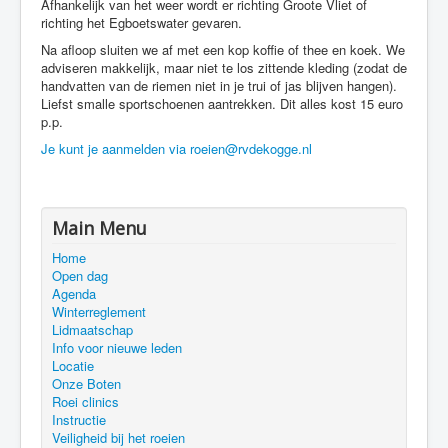
Afhankelijk van het weer wordt er richting Groote Vliet of
richting het Egboetswater gevaren.
Na afloop sluiten we af met een kop koffie of thee en koek. We
adviseren makkelijk, maar niet te los zittende kleding (zodat de
handvatten van de riemen niet in je trui of jas blijven hangen).
Liefst smalle sportschoenen aantrekken. Dit alles kost 15 euro
p.p.
Je kunt je aanmelden via roeien@rvdekogge.nl
Main Menu
Home
Open dag
Agenda
Winterreglement
Lidmaatschap
Info voor nieuwe leden
Locatie
Onze Boten
Roei clinics
Instructie
Veiligheid bij het roeien